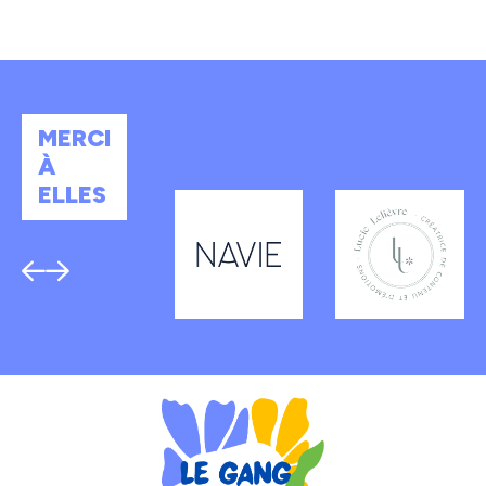
MERCI
À
ELLES