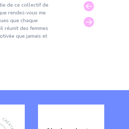
ie de ce collectif de
Me lancer dans l'entreprenar
aque rendez-vous me
me sens plus forte et moin
ques que chaque
thématiques précises, s'entr
’il réunit des femmes
me pla
otivée que jamais et