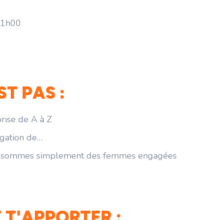
11h00
ST PAS :
rise de A à Z
igation de…
ous sommes simplement des femmes engagées
 T'APPORTER :