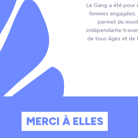
 du Gang. Ce collectif m'a
Le Gang a été pour m
artage d'expérience. Chaque
femmes engagées, t
je suis toujours impatiente
permet de mont
indépendante travers
de tous âges et de 
MERCI À ELLES