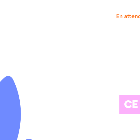
En attend
CE